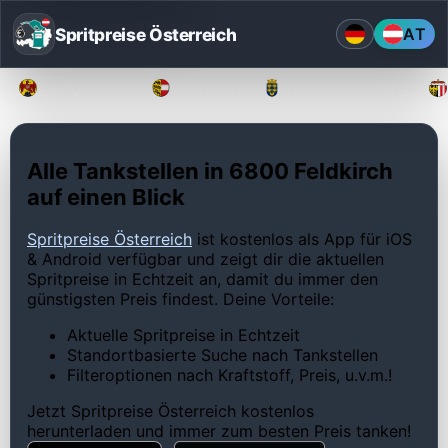
Spritpreise Österreich
AT
Burgenland
Kärnten
Niederösterreich
Alle Tankstellen in 6800 Feldkirch
auf einen Blick
Spritpreise Österreich
ist kostenlos als App für iOS
& Android verfügbar und zeigt dir die aktuellen
Spritpreise in Echtzeit an, damit du immer den
günstigsten Preis findest. Deine Vorteile:
Aktuelle Spritpreise in Echtzeit
Standortbasierte Suche nach Tankstellen
Filteroptionen nach Kraftstoff, Preis, u.v.m.!
Jetzt Spritpreise Österreich kostenlos
herunterladen und immer zum besten Preis tanken!