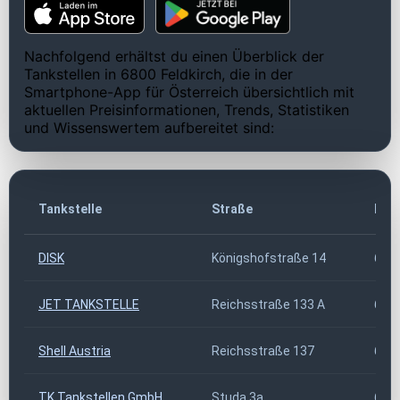
Nachfolgend erhältst du einen Überblick der
Tankstellen in 6800 Feldkirch, die in der
Smartphone-App für Österreich übersichtlich mit
aktuellen Preisinformationen, Trends, Statistiken
und Wissenswertem aufbereitet sind:
Tankstelle
Straße
PLZ
DISK
Königshofstraße 14
680
JET TANKSTELLE
Reichsstraße 133 A
680
Shell Austria
Reichsstraße 137
680
TK Tankstellen GmbH
Studa 3a
680