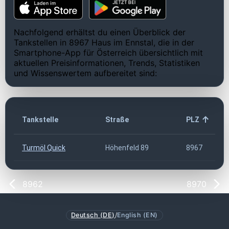
Nachfolgend erhältst du einen Überblick der
Tankstellen in 8967 Haus im Ennstal, die in der
Smartphone-App für Österreich übersichtlich mit
aktuellen Preisinformationen, Trends, Statistiken
und Wissenswertem aufbereitet sind:
Tankstelle
Straße
PLZ
Turmöl Quick
Höhenfeld 89
8967
8962
8970
Deutsch (DE)
/
English (EN)