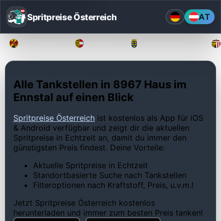
Spritpreise Österreich
AT
Burgenland
Kärnten
Niederösterreich
Alle Tankstellen in 8967 Haus im
Ennstal auf einen Blick
Spritpreise Österreich
ist kostenlos als App für iOS
& Android verfügbar und zeigt dir die aktuellen
Spritpreise in Echtzeit an, damit du immer den
günstigsten Preis findest. Deine Vorteile:
Aktuelle Spritpreise in Echtzeit
Standortbasierte Suche nach Tankstellen
Filteroptionen nach Kraftstoff, Preis, u.v.m.!
Jetzt Spritpreise Österreich kostenlos
herunterladen und immer zum besten Preis tanken!