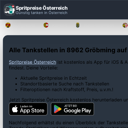
Spritpreise Österreich
Günstig tanken in Österreich
Burgenland
Kärnten
Niederösterreich
Alle Tankstellen in 8962 Gröbming auf 
Spritpreise Österreich
ist kostenlos als App für iOS & A
findest. Deine Vorteile:
Aktuelle Spritpreise in Echtzeit
Standortbasierte Suche nach Tankstellen
Filteroptionen nach Kraftstoff, Preis, u.v.m.!
Jetzt Spritpreise Österreich kostenlos herunterladen 
Nachfolgend erhältst du einen Überblick der Tankstelle