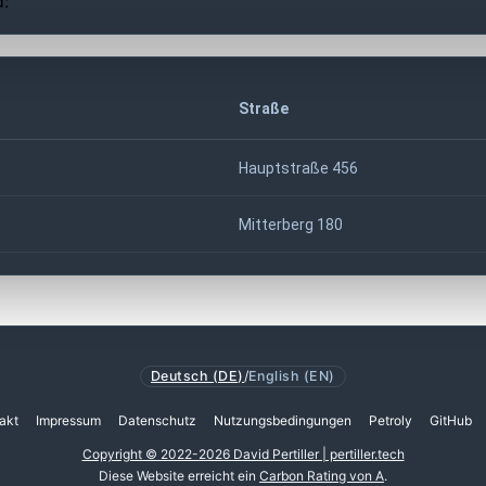
d:
Straße
Hauptstraße 456
Mitterberg 180
Deutsch (DE)
/
English (EN)
akt
Impressum
Datenschutz
Nutzungsbedingungen
Petroly
GitHub
Copyright © 2022-2026 David Pertiller | pertiller.tech
Diese Website erreicht ein
Carbon Rating von A
.