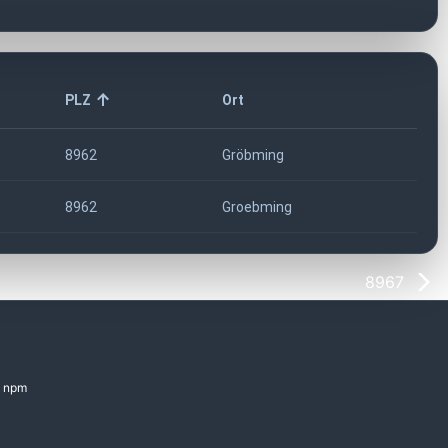
PLZ
Ort
8962
Gröbming
8962
Groebming
8967
npm