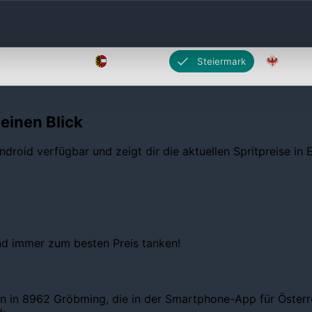
Oberösterreich
Salzburg
Steiermark
Tirol
einen Blick
ndroid verfügbar und zeigt dir die aktuellen Spritpreise in
und immer zum besten Preis tanken!
n in 8962 Gröbming, die in der Smartphone-App für Österrei