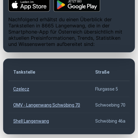
Nachfolgend erhältst du einen Überblick der
Tankstellen in 8665 Langenwang, die in der
Smartphone-App für Österreich übersichtlich mit
aktuellen Preisinformationen, Trends, Statistiken
und Wissenswertem aufbereitet sind:
Tankstelle
Straße
Czelecz
Flurgasse 5
OMV - Langenwang Schwöbing 70
Schwoebing 70
Shell Langenwang
Schwöbing 46a