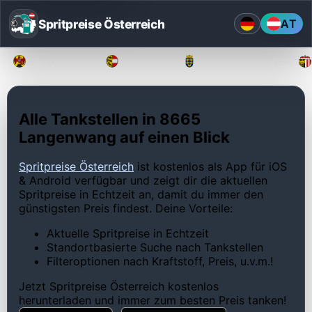
Spritpreise Österreich
AT
Burgenland
Kärnten
Niederösterreich
Alle Tankstellen in 8665
Langenwang auf einen Blick
Spritpreise Österreich
ist kostenlos als App für iOS
& Android verfügbar und zeigt dir die aktuellen
Spritpreise in Echtzeit an, damit du immer den
günstigsten Preis findest. Deine Vorteile:
Aktuelle Spritpreise in Echtzeit
Standortbasierte Suche nach Tankstellen
Filteroptionen nach Kraftstoff, Preis, u.v.m.!
Jetzt Spritpreise Österreich kostenlos
herunterladen und immer zum besten Preis tanken!