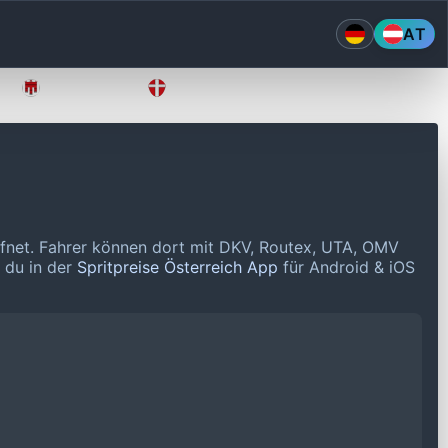
AT
Vorarlberg
Wien
ffnet.
Fahrer können dort mit DKV, Routex, UTA, OMV
t du in der
Spritpreise Österreich App
für Android & iOS