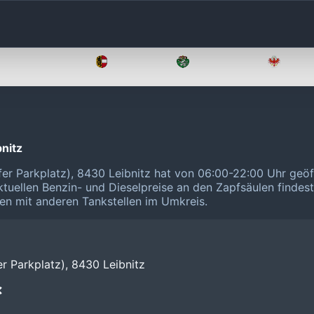
Oberösterreich
Salzburg
Steiermark
Tirol
bnitz
fer Parkplatz), 8430 Leibnitz hat von 06:00-22:00 Uhr geö
ktuellen Benzin- und Dieselpreise an den Zapfsäulen findes
chen mit anderen Tankstellen im Umkreis.
r Parkplatz), 8430 Leibnitz
❌