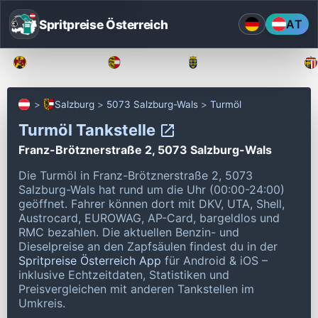
Spritpreise Österreich
AT
Burgenland
Kärnten
Niederösterreich
Salzburg
5073 Salzburg-Wals
Turmöl
Turmöl Tankstelle
Franz-Brötznerstraße 2, 5073 Salzburg-Wals
Die Turmöl in Franz-Brötznerstraße 2, 5073
Salzburg-Wals hat rund um die Uhr (00:00-24:00)
geöffnet.
Fahrer können dort mit DKV, UTA, Shell,
Austrocard, EUROWAG, AP-Card, bargeldlos und
RMC bezahlen.
Die aktuellen Benzin- und
Dieselpreise an den Zapfsäulen findest du in der
Spritpreise Österreich App
für Android & iOS –
inklusive Echtzeitdaten, Statistiken und
Preisvergleichen mit anderen Tankstellen im
Umkreis.