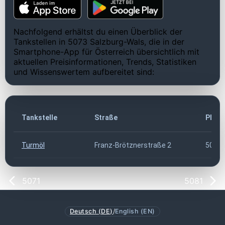
Nachfolgend erhältst du einen Überblick der
Tankstellen in 5073 Salzburg-Wals, die in der
Smartphone-App für Österreich übersichtlich mit
aktuellen Preisinformationen, Trends, Statistiken
und Wissenswertem aufbereitet sind:
Tankstelle
Straße
PLZ
Turmöl
Franz-Brötznerstraße 2
5073
5071
5081
Deutsch (DE)
/
English (EN)