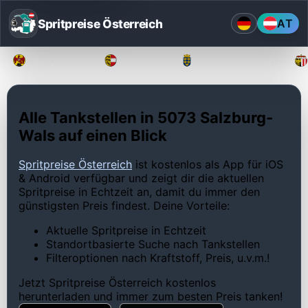
Spritpreise Österreich
AT
Burgenland
Kärnten
Niederösterreich
Alle Tankstellen in 5073 Salzburg-
Wals auf einen Blick
Spritpreise Österreich
ist kostenlos als App für iOS
& Android verfügbar und zeigt dir die aktuellen
Spritpreise in Echtzeit an, damit du immer den
günstigsten Preis findest. Deine Vorteile:
Aktuelle Spritpreise in Echtzeit
Standortbasierte Suche nach Tankstellen
Filteroptionen nach Kraftstoff, Preis, u.v.m.!
Jetzt Spritpreise Österreich kostenlos
herunterladen und immer zum besten Preis tanken!