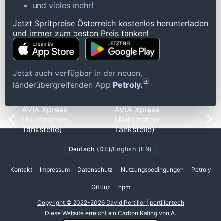
und vieles mehr!
Jetzt Spritpreise Österreich kostenlos herunterladen
und immer zum besten Preis tanken!
Jetzt auch verfügbar in der neuen,
länderübergreifenden App
Petroly.
AVIA Xpress
AVIA Xpress
(Automaten-
(Automaten-
Tankstelle)
Tankstelle)
Deutsch (DE)
/
English (EN)
Kontakt
Impressum
Datenschutz
Nutzungsbedingungen
Petroly
GitHub
npm
Copyright © 2022-2026 David Pertiller | pertiller.tech
Diese Website erreicht ein
Carbon Rating von A
.