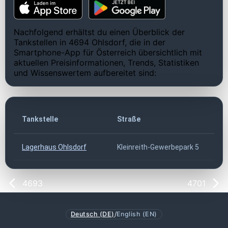
Nachfolgend erhältst du einen Überblick der
Tankstellen in 4694 Ohlsdorf, die in der
Smartphone-App für Österreich übersichtlich mit
aktuellen Preisinformationen, Trends, Statistiken
und Wissenswertem aufbereitet sind:
Tankstelle
Straße
Lagerhaus Ohlsdorf
Kleinreith-Gewerbepark 5
4693
4701
Deutsch (DE)
/
English (EN)