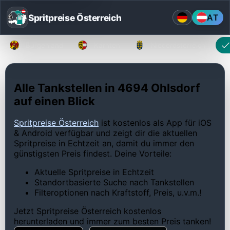
Spritpreise Österreich
AT
Burgenland
Kärnten
Niederösterreich
Alle Tankstellen in 4694 Ohlsdorf
auf einen Blick
Spritpreise Österreich
ist kostenlos als App für iOS
& Android verfügbar und zeigt dir die aktuellen
Spritpreise in Echtzeit an, damit du immer den
günstigsten Preis findest. Deine Vorteile:
Aktuelle Spritpreise in Echtzeit
Standortbasierte Suche nach Tankstellen
Filteroptionen nach Kraftstoff, Preis, u.v.m.!
Jetzt Spritpreise Österreich kostenlos
herunterladen und immer zum besten Preis tanken!