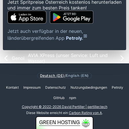
Jetzt Spritpreise Österreich kostenlos herunterladen
und immer zum besten Preis tanken!
Jetzt auch verfügbar in der neuen,
länderübergreifenden App
Petroly.
AVIA XPress (unser Service: Luft und
Genol
Wasser)
Deutsch (DE)
/
English (EN)
Kontakt
Impressum
Datenschutz
Nutzungsbedingungen
Petroly
GitHub
npm
Copyright © 2022-2026 David Pertiller | pertiller.tech
Diese Website erreicht ein
Carbon Rating von A
.