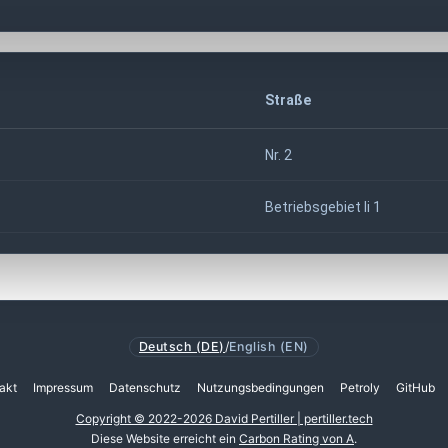
Straße
Nr. 2
Betriebsgebiet Ii 1
Deutsch (DE)
/
English (EN)
akt
Impressum
Datenschutz
Nutzungsbedingungen
Petroly
GitHub
Copyright © 2022-2026 David Pertiller | pertiller.tech
Diese Website erreicht ein
Carbon Rating von A
.