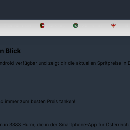
Oberösterreich
Salzburg
Steiermark
Tirol
n Blick
ndroid verfügbar und zeigt dir die aktuellen Spritpreise in
und immer zum besten Preis tanken!
n in 3383 Hürm, die in der Smartphone-App für Österreich ü