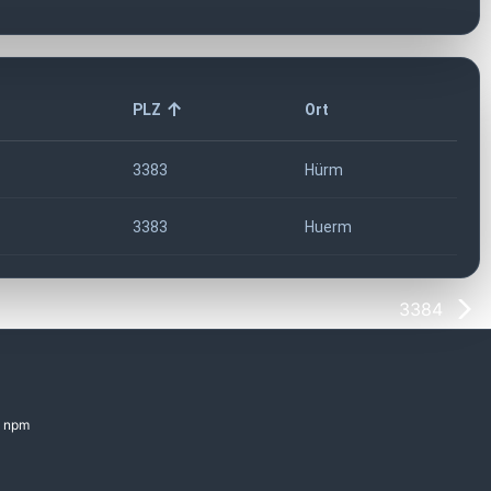
PLZ
Ort
3383
Hürm
3383
Huerm
3384
npm