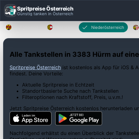
Spritpreise Österreich
Günstig tanken in Österreich
Burgenland
Kärnten
Niederösterreich
Alle Tankstellen in 3383 Hürm auf eine
Spritpreise Österreich
ist kostenlos als App für iOS & A
findest. Deine Vorteile:
Aktuelle Spritpreise in Echtzeit
Standortbasierte Suche nach Tankstellen
Filteroptionen nach Kraftstoff, Preis, u.v.m.!
Jetzt Spritpreise Österreich kostenlos herunterladen 
Nachfolgend erhältst du einen Überblick der Tankstelle