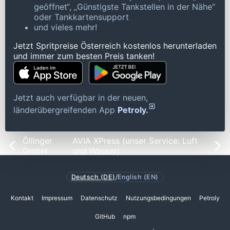
geöffnet“, „Günstigste Tankstellen in der Nähe“
oder Tankkartensupport
und vieles mehr!
Jetzt Spritpreise Österreich kostenlos herunterladen
und immer zum besten Preis tanken!
Jetzt auch verfügbar in der neuen,
länderübergreifenden App
Petroly.
Öllinger
AVIA XPress (unser Service: Luft
GmbH
und Wasser)
Deutsch (DE)
/
English (EN)
Kontakt
Impressum
Datenschutz
Nutzungsbedingungen
Petroly
GitHub
npm