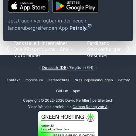
Jetzt auch verfügbar in der neuen,
länderübergreifenden App
Petroly.
Tankstelle Hintersteiner -
Ferdinand
Qualitätsprodukte - Shell-
Stuckenberger
Motorenöle
GesmbH
Deutsch (DE)
/
English (EN)
Kontakt
Impressum
Datenschutz
Nutzungsbedingungen
Petroly
GitHub
npm
Copyright © 2022-2026 David Pertiller | pertiller.tech
Diese Website erreicht ein
Carbon Rating von A
.