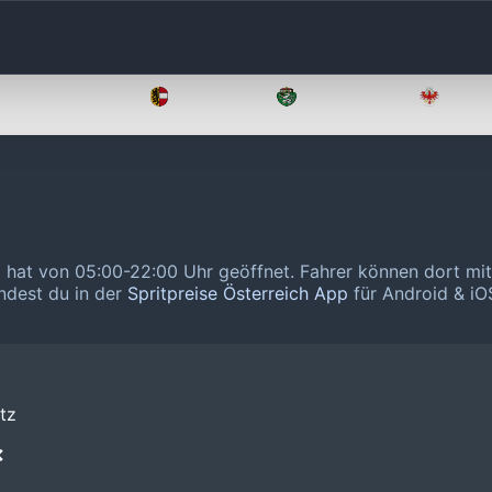
Oberösterreich
Salzburg
Steiermark
Tirol
z hat von 05:00-22:00 Uhr geöffnet.
Fahrer können dort mit
indest du in der
Spritpreise Österreich App
für Android & iOS
tz
❌