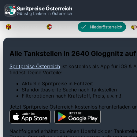
Spritpreise Österreich
Günstig tanken in Österreich
Burgenland
Kärnten
Niederösterreich
Alle Tankstellen in 2640 Gloggnitz auf
Spritpreise Österreich
ist kostenlos als App für iOS & A
findest. Deine Vorteile:
Aktuelle Spritpreise in Echtzeit
Standortbasierte Suche nach Tankstellen
Filteroptionen nach Kraftstoff, Preis, u.v.m.!
Jetzt Spritpreise Österreich kostenlos herunterladen 
Nachfolgend erhältst du einen Überblick der Tankstelle