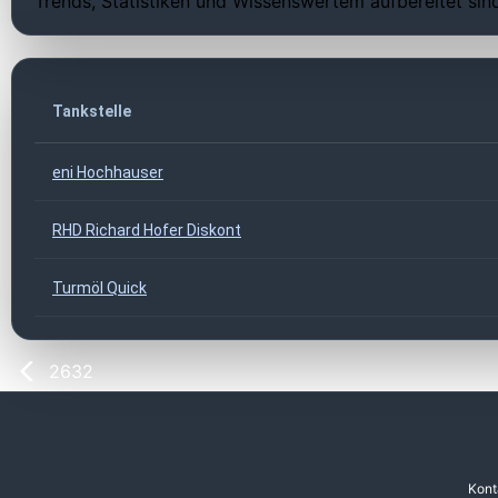
Trends, Statistiken und Wissenswertem aufbereitet sin
Tankstelle
eni Hochhauser
RHD Richard Hofer Diskont
Turmöl Quick
2632
Kont