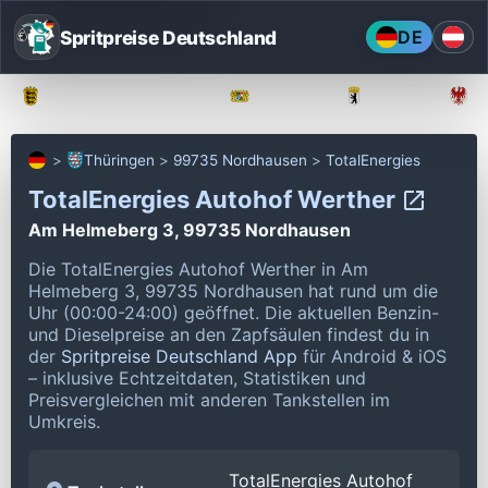
Spritpreise Deutschland
DE
Baden-Württemberg
Bayern
Berlin
Thüringen
99735 Nordhausen
TotalEnergies
TotalEnergies Autohof Werther
Am Helmeberg 3, 99735 Nordhausen
Die TotalEnergies Autohof Werther in Am
Helmeberg 3, 99735 Nordhausen hat rund um die
Uhr (00:00-24:00) geöffnet.
Die aktuellen Benzin-
und Dieselpreise an den Zapfsäulen findest du in
der
Spritpreise Deutschland App
für Android & iOS
– inklusive Echtzeitdaten, Statistiken und
Preisvergleichen mit anderen Tankstellen im
Umkreis.
TotalEnergies Autohof