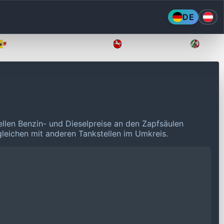
DE
Mecklenburg-Vorpommern
Niedersachsen
Nordr
ellen Benzin- und Dieselpreise an den Zapfsäulen
rgleichen mit anderen Tankstellen im Umkreis.