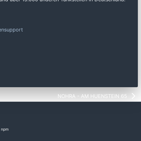
tensupport
NOHRA - AM HUENSTEIN 65
npm