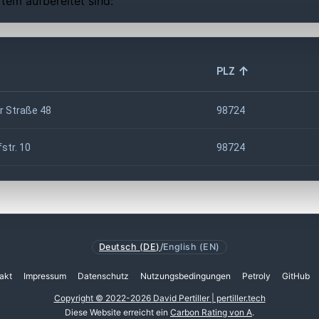
tem aufbereitet sind:
PLZ
er Straße 48
98724
str. 10
98724
Deutsch (DE)
/
English (EN)
akt
Impressum
Datenschutz
Nutzungsbedingungen
Petroly
GitHub
Copyright © 2022-2026 David Pertiller | pertiller.tech
Diese Website erreicht ein
Carbon Rating von A
.