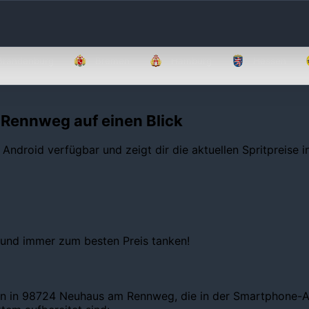
Brandenburg
Bremen
Hamburg
Hessen
 Rennweg auf einen Blick
 Android verfügbar und zeigt dir die aktuellen Spritpreise 
 und immer zum besten Preis tanken!
len in 98724 Neuhaus am Rennweg, die in der Smartphone-Ap