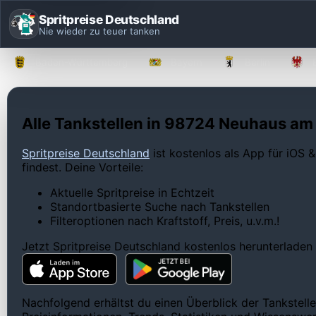
Spritpreise Deutschland
Nie wieder zu teuer tanken
Baden-Württemberg
Bayern
Berlin
Alle Tankstellen in 98724 Neuhaus am
Spritpreise Deutschland
ist kostenlos als App für iOS &
findest. Deine Vorteile:
Aktuelle Spritpreise in Echtzeit
Standortbasierte Suche nach Tankstellen
Filteroptionen nach Kraftstoff, Preis, u.v.m.!
Jetzt Spritpreise Deutschland kostenlos herunterladen
Nachfolgend erhältst du einen Überblick der Tankstel