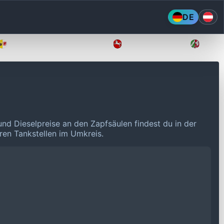
DE
Mecklenburg-Vorpommern
Niedersachsen
Nordr
und Dieselpreise an den Zapfsäulen findest du in der
eren Tankstellen im Umkreis.