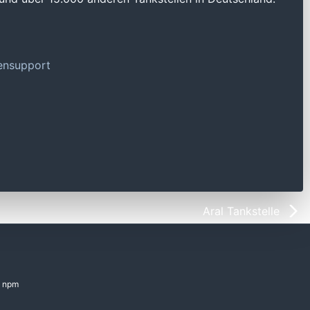
tensupport
Aral Tankstelle
npm