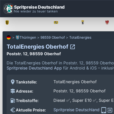
Spritpreise Deutschland
Nie wieder zu teuer tanken
Baden-Württemberg
Bayern
Berlin
Thüringen
98559 Oberhof
TotalEnergies
TotalEnergies Oberhof
Poststr. 12, 98559 Oberhof
Die TotalEnergies Oberhof in Poststr. 12, 98559 Oberh
Spritpreise Deutschland App
für Android & iOS – inklus
TotalEnergies Oberhof
Tankstelle:
Poststr. 12, 98559 Oberhof
Adresse:
Diesel ✅, Super E10 ✅, Super 
Treibstoffe:
Spritpreise Deutschland
Aktuelle Preise: