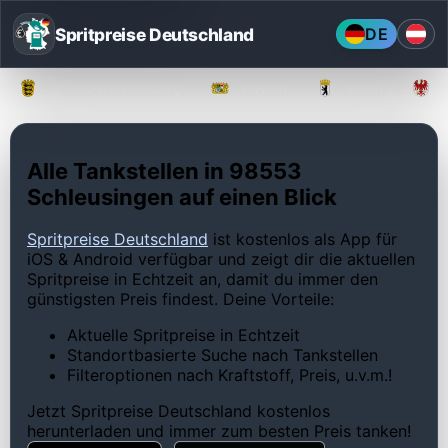
Spritpreise Deutschland
DE
Baden-Württemberg
Bayern
Berlin
Alle Tankstellen in 98553
Schleusingen auf einen Blick
Spritpreise Deutschland
ist kostenlos als App für
iOS & Android verfügbar und zeigt dir die aktuellen
Spritpreise in Echtzeit an, damit du immer den
günstigsten Preis findest. Deine Vorteile:
Aktuelle Spritpreise in Echtzeit
Standortbasierte Suche nach Tankstellen
Filteroptionen nach Kraftstoff, Preis, u.v.m.!
Jetzt Spritpreise Deutschland kostenlos
herunterladen und immer zum besten Preis tanken!