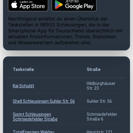
Nachfolgend erhältst du einen Überblick der
Tankstellen in 98553 Schleusingen, die in der
Smartphone-App für Deutschland übersichtlich mit
aktuellen Preisinformationen, Trends, Statistiken
und Wissenswertem aufbereitet sind:
Tankstelle
Straße
Hildburghäuser
Kai Schuldt
Str. 23
Shell Schleusingen Suhler Str. 56
Suhler Str. 56
Sprint Schleusingen
Schmiedefelder
Schmiedefelder Straße
Straße 6
TotalEnergies Waldau
Hauptstr. 121