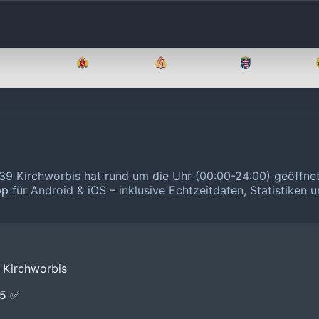
Brandenburg
Bremen
Hamburg
Hessen
339 Kirchworbis hat rund um die Uhr (00:00-24:00) geöffne
pp
für Android & iOS – inklusive Echtzeitdaten, Statistiken 
 Kirchworbis
E5 ✅