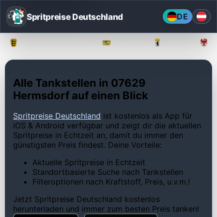
Spritpreise Deutschland
DE
Baden-Württemberg
Bayern
Berlin
Alle Tankstellen in 07629
Hermsdorf auf einen Blick
Spritpreise Deutschland
ist kostenlos als App für
iOS & Android verfügbar und zeigt dir die aktuellen
Spritpreise in Echtzeit an, damit du immer den
günstigsten Preis findest. Deine Vorteile:
Aktuelle Spritpreise in Echtzeit
Standortbasierte Suche nach Tankstellen
Filteroptionen nach Kraftstoff, Preis, u.v.m.!
Jetzt Spritpreise Deutschland kostenlos
herunterladen und immer zum besten Preis tanken!