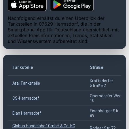
Nachfolgend erhältst du einen Überblick der
Tankstellen in 07629 Hermsdorf, die in der
Smartphone-App für Deutschland übersichtlich mit
aktuellen Preisinformationen, Trends, Statistiken
und Wissenswertem aufbereitet sind:
Tankstelle
Straße
Kraftsdorfer
Aral Tankstelle
Straße 2
Oberndorfer Weg
CS-Hermsdorf
10
Eisenberger Str.
Elan Hermsdorf
89
Globus Handelshof GmbH & Co. KG
Rodaer Str. 72