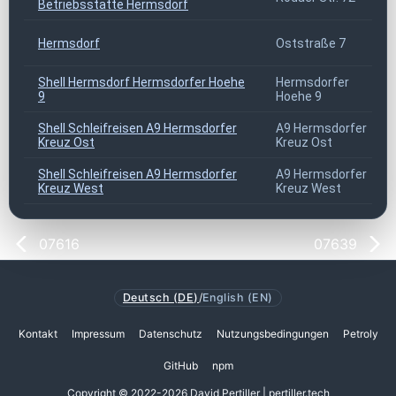
Betriebsstätte Hermsdorf
Hermsdorf
Oststraße 7
Shell Hermsdorf Hermsdorfer Hoehe
Hermsdorfer
9
Hoehe 9
Shell Schleifreisen A9 Hermsdorfer
A9 Hermsdorfer
Kreuz Ost
Kreuz Ost
Shell Schleifreisen A9 Hermsdorfer
A9 Hermsdorfer
Kreuz West
Kreuz West
07616
07639
Deutsch (DE)
/
English (EN)
Kontakt
Impressum
Datenschutz
Nutzungsbedingungen
Petroly
GitHub
npm
Copyright © 2022-2026 David Pertiller | pertiller.tech