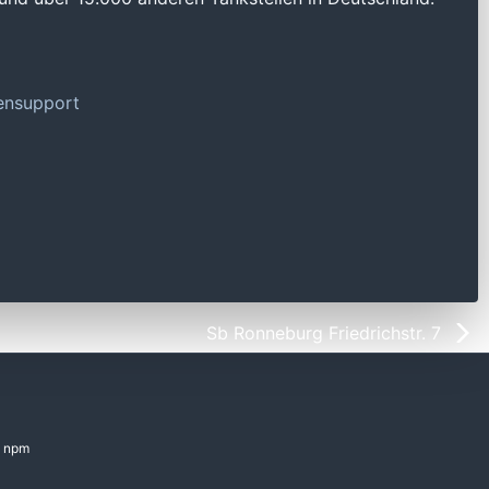
tensupport
Sb Ronneburg Friedrichstr. 7
npm