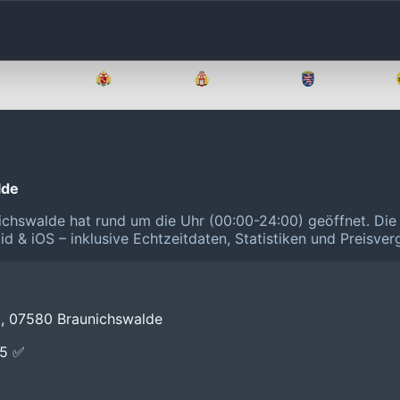
Brandenburg
Bremen
Hamburg
Hessen
lde
chswalde hat rund um die Uhr (00:00-24:00) geöffnet.
Die
id & iOS – inklusive Echtzeitdaten, Statistiken und Preisve
, 07580 Braunichswalde
E5 ✅