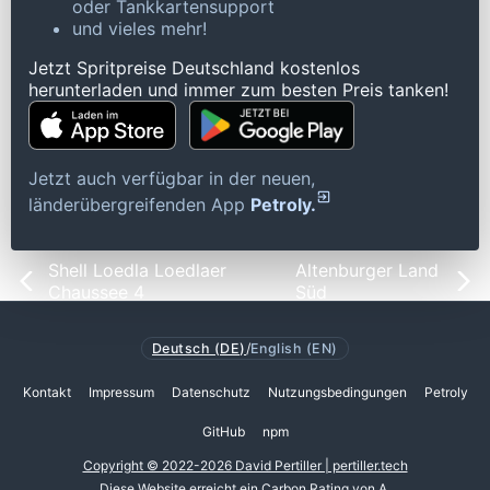
oder Tankkartensupport
und vieles mehr!
Jetzt Spritpreise Deutschland kostenlos
herunterladen und immer zum besten Preis tanken!
Jetzt auch verfügbar in der neuen,
länderübergreifenden App
Petroly.
Shell Loedla Loedlaer
Altenburger Land
Chaussee 4
Süd
Deutsch (DE)
/
English (EN)
Kontakt
Impressum
Datenschutz
Nutzungsbedingungen
Petroly
GitHub
npm
Copyright © 2022-2026 David Pertiller | pertiller.tech
Diese Website erreicht ein
Carbon Rating von A
.