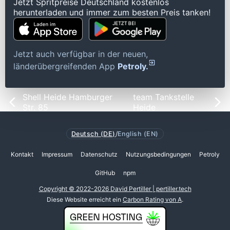
Jetzt Spritpreise Deutschland kostenlos
herunterladen und immer zum besten Preis tanken!
Jetzt auch verfügbar in der neuen,
länderübergreifenden App
Petroly.
Shell Heide Hamburger
team Tankstelle
Str. 85
Heide
Deutsch (DE)
/
English (EN)
Kontakt
Impressum
Datenschutz
Nutzungsbedingungen
Petroly
GitHub
npm
Copyright © 2022-2026 David Pertiller | pertiller.tech
Diese Website erreicht ein
Carbon Rating von A
.