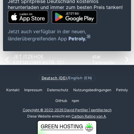
Jetzt Spritpreise Deutschland kostenlos
herunterladen und immer zum besten Preis tanken!
Jetzt auch verfügbar in der neuen,
länderübergreifenden App
Petroly.
JET ITZEHOE
star
EDENDORFERSTR. 127
Tankstelle
Deutsch (DE)
/
English (EN)
Kontakt
Impressum
Datenschutz
Nutzungsbedingungen
Petroly
GitHub
npm
Copyright © 2022-2026 David Pertiller | pertiller.tech
Diese Website erreicht ein
Carbon Rating von A
.