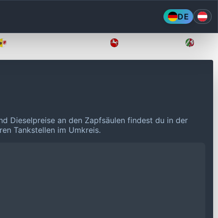
DE
Mecklenburg-Vorpommern
Niedersachsen
Nordr
nd Dieselpreise an den Zapfsäulen findest du in der
eren Tankstellen im Umkreis.