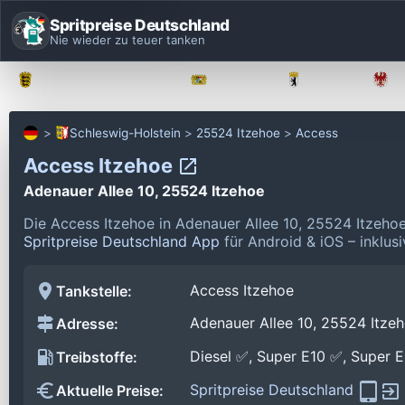
Spritpreise Deutschland
Nie wieder zu teuer tanken
Baden-Württemberg
Bayern
Berlin
Schleswig-Holstein
25524 Itzehoe
Access
Access Itzehoe
Adenauer Allee 10, 25524 Itzehoe
Die Access Itzehoe in Adenauer Allee 10, 25524 Itzeho
Spritpreise Deutschland App
für Android & iOS – inklus
Access Itzehoe
Tankstelle:
Adenauer Allee 10, 25524 Itze
Adresse:
Diesel ✅, Super E10 ✅, Super 
Treibstoffe:
Spritpreise Deutschland
Aktuelle Preise: