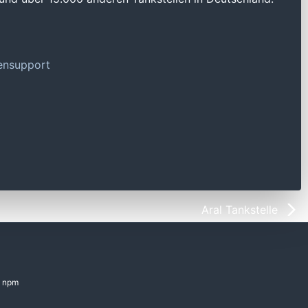
tensupport
Aral Tankstelle
npm