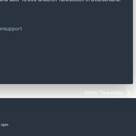
tensupport
KARO Tankstelle
npm