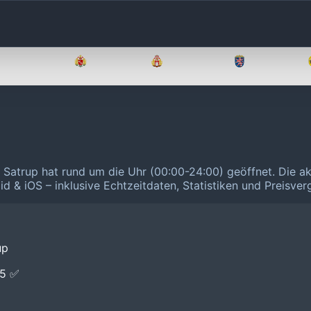
Brandenburg
Bremen
Hamburg
Hessen
6 Satrup hat rund um die Uhr (00:00-24:00) geöffnet.
Die ak
id & iOS – inklusive Echtzeitdaten, Statistiken und Preisve
up
E5 ✅