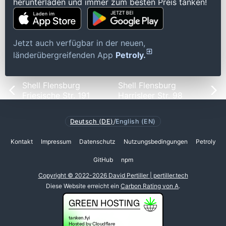
herunterladen und immer zum besten Preis tanken!
Jetzt auch verfügbar in der neuen,
länderübergreifenden App
Petroly.
Shell Flensburg
Shell Flensburg
Friesische Str. 191
Harrisleer Str. 98
Deutsch (DE)
/
English (EN)
Kontakt
Impressum
Datenschutz
Nutzungsbedingungen
Petroly
GitHub
npm
Copyright © 2022-2026 David Pertiller | pertiller.tech
Diese Website erreicht ein
Carbon Rating von A
.