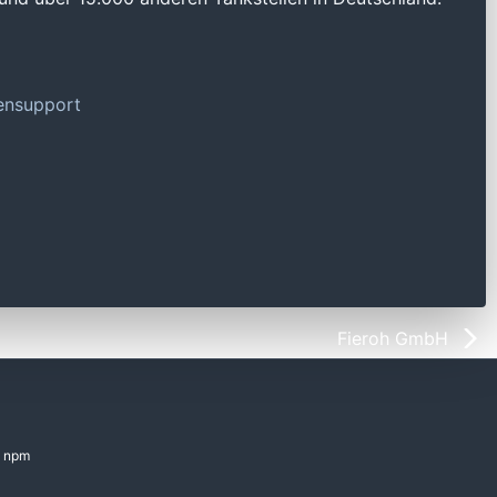
tensupport
Fieroh GmbH
npm