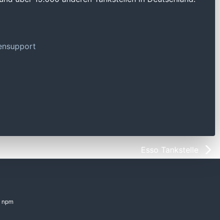
tensupport
Esso Tankstelle
npm