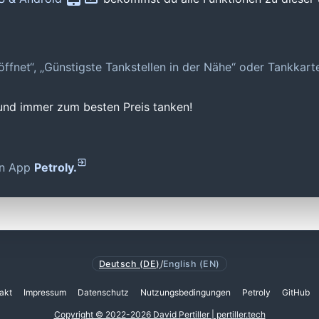
geöffnet“, „Günstigste Tankstellen in der Nähe“ oder Tankkar
 und immer zum besten Preis tanken!
den App
Petroly.
Deutsch (DE)
/
English (EN)
akt
Impressum
Datenschutz
Nutzungsbedingungen
Petroly
GitHub
Copyright © 2022-2026 David Pertiller | pertiller.tech