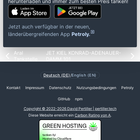
herunterladen und immer zum besten Preis tanken!
Jetzt auch verfügbar in der neuen,
länderübergreifenden App
Petroly.
Aral
JET KIEL KONRAD-ADENAUER-
Tankstelle
DAMM 101
Deutsch (DE)
/
English (EN)
Kontakt
Impressum
Datenschutz
Nutzungsbedingungen
Petroly
GitHub
npm
Copyright © 2022-2026 David Pertiller | pertiller.tech
Diese Website erreicht ein
Carbon Rating von A
.