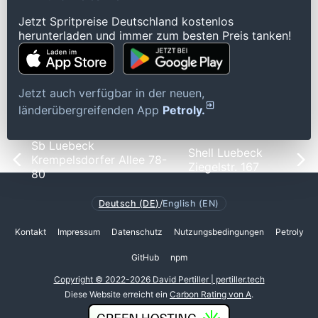
Jetzt Spritpreise Deutschland kostenlos
herunterladen und immer zum besten Preis tanken!
Jetzt auch verfügbar in der neuen,
länderübergreifenden App
Petroly.
Sb Luebeck
Shell Luebeck
Krempelsdorfer Allee 78-
Ziegelstr. 167
80
Deutsch (DE)
/
English (EN)
Kontakt
Impressum
Datenschutz
Nutzungsbedingungen
Petroly
GitHub
npm
Copyright © 2022-2026 David Pertiller | pertiller.tech
Diese Website erreicht ein
Carbon Rating von A
.