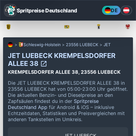
Spritpreise Deutschland
DE
Baden-Württemberg
Bayern
Berlin
Schleswig-Holstein
23556 LUEBECK
JET
JET LUEBECK KREMPELSDORFER
ALLEE 38
KREMPELSDORFER ALLEE 38, 23556 LUEBECK
Die JET LUEBECK KREMPELSDORFER ALLEE 38 in
23556 LUEBECK hat von 05:00-23:00 Uhr geöffnet.
Die aktuellen Benzin- und Dieselpreise an den
Zapfsäulen findest du in der
Spritpreise
Deutschland App
für Android & iOS – inklusive
Echtzeitdaten, Statistiken und Preisvergleichen mit
anderen Tankstellen im Umkreis.
JET LUEBECK