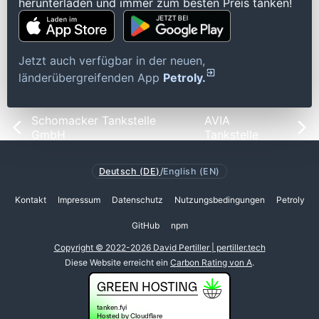
herunterladen und immer zum besten Preis tanken!
Jetzt auch verfügbar in der neuen,
länderübergreifenden App
Petroly.
Schomacker Tankstelle
AVIA
GmbH
Tankstelle
Deutsch (DE)
/
English (EN)
Kontakt
Impressum
Datenschutz
Nutzungsbedingungen
Petroly
GitHub
npm
Copyright © 2022-2026 David Pertiller | pertiller.tech
Diese Website erreicht ein
Carbon Rating von A
.