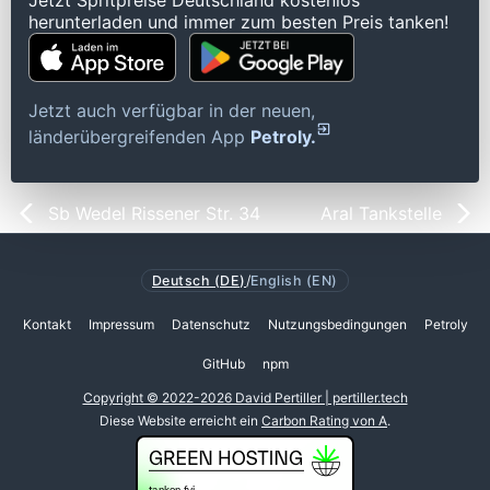
Jetzt Spritpreise Deutschland kostenlos
herunterladen und immer zum besten Preis tanken!
Jetzt auch verfügbar in der neuen,
länderübergreifenden App
Petroly.
Sb Wedel Rissener Str. 34
Aral Tankstelle
Deutsch (DE)
/
English (EN)
Kontakt
Impressum
Datenschutz
Nutzungsbedingungen
Petroly
GitHub
npm
Copyright © 2022-2026 David Pertiller | pertiller.tech
Diese Website erreicht ein
Carbon Rating von A
.