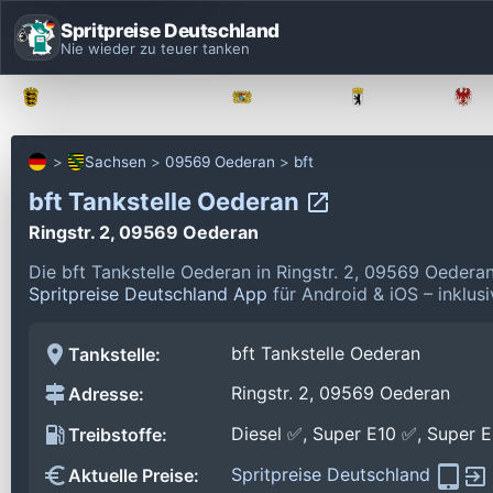
Spritpreise Deutschland
Nie wieder zu teuer tanken
Baden-Württemberg
Bayern
Berlin
Sachsen
09569 Oederan
bft
bft Tankstelle Oederan
Ringstr. 2, 09569 Oederan
Die bft Tankstelle Oederan in Ringstr. 2, 09569 Oeder
Spritpreise Deutschland App
für Android & iOS – inklus
bft Tankstelle Oederan
Tankstelle:
Ringstr. 2, 09569 Oederan
Adresse:
Diesel ✅, Super E10 ✅, Super 
Treibstoffe:
Spritpreise Deutschland
Aktuelle Preise: