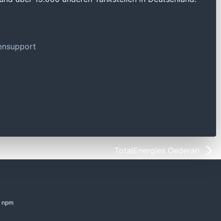
tensupport
TotalEnergies Oederan
npm