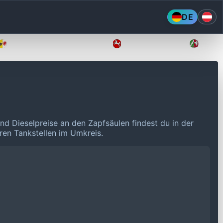
DE
Mecklenburg-Vorpommern
Niedersachsen
Nordr
und Dieselpreise an den Zapfsäulen findest du in der
eren Tankstellen im Umkreis.