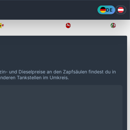
DE
Mecklenburg-Vorpommern
Niedersachsen
Nordr
zin- und Dieselpreise an den Zapfsäulen findest du in
 anderen Tankstellen im Umkreis.