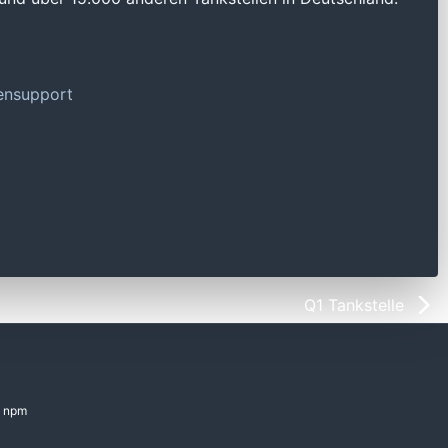
tensupport
Q1 Tankstelle
npm