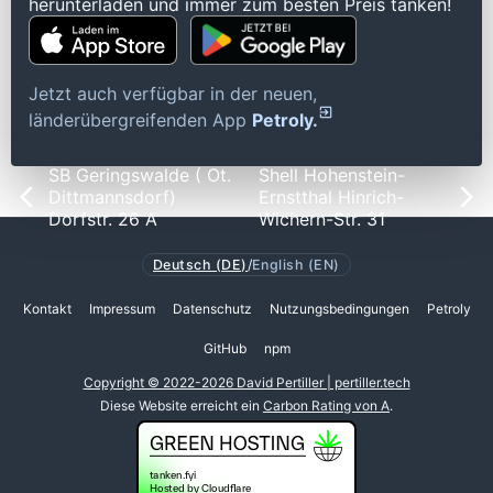
herunterladen und immer zum besten Preis tanken!
Jetzt auch verfügbar in der neuen,
länderübergreifenden App
Petroly.
SB Geringswalde ( Ot.
Shell Hohenstein-
Dittmannsdorf)
Ernstthal Hinrich-
Dorfstr. 26 A
Wichern-Str. 31
Deutsch (DE)
/
English (EN)
Kontakt
Impressum
Datenschutz
Nutzungsbedingungen
Petroly
GitHub
npm
Copyright © 2022-2026 David Pertiller | pertiller.tech
Diese Website erreicht ein
Carbon Rating von A
.