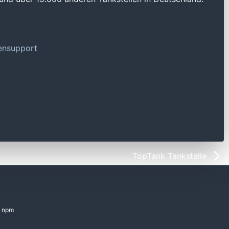
tensupport
TopTank Tankstelle
npm