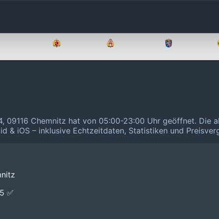
Brandenburg
Bremen
Hamburg
Hessen
184, 09116 Chemnitz hat von 05:00-23:00 Uhr geöffnet.
Die a
id & iOS – inklusive Echtzeitdaten, Statistiken und Preisve
nitz
E5 ✅