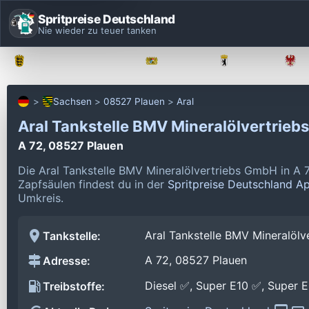
Spritpreise Deutschland
Nie wieder zu teuer tanken
Baden-Württemberg
Bayern
Berlin
Sachsen
08527 Plauen
Aral
Aral Tankstelle BMV Mineralölvertrie
A 72, 08527 Plauen
Die Aral Tankstelle BMV Mineralölvertriebs GmbH in A 
Zapfsäulen findest du in der
Spritpreise Deutschland A
Umkreis.
Aral Tankstelle BMV Mineralöl
Tankstelle:
A 72, 08527 Plauen
Adresse:
Diesel ✅, Super E10 ✅, Super 
Treibstoffe: