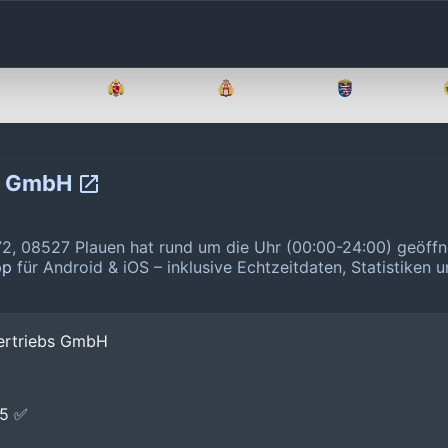
Brandenburg
Bremen
Hamburg
Hessen
bs GmbH
72, 08527 Plauen hat rund um die Uhr (00:00-24:00) geöffn
pp
für Android & iOS – inklusive Echtzeitdaten, Statistiken 
vertriebs GmbH
E5 ✅