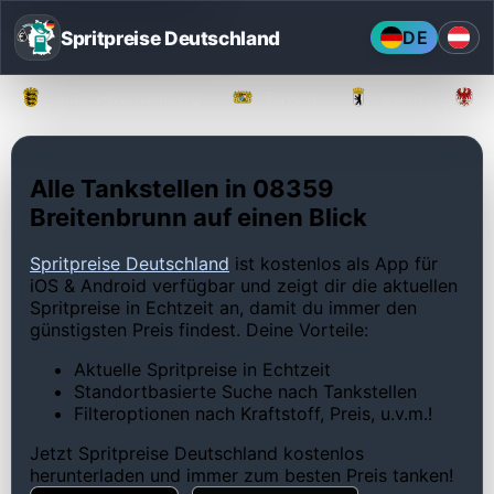
Spritpreise Deutschland
DE
Baden-Württemberg
Bayern
Berlin
Alle Tankstellen in 08359
Breitenbrunn auf einen Blick
Spritpreise Deutschland
ist kostenlos als App für
iOS & Android verfügbar und zeigt dir die aktuellen
Spritpreise in Echtzeit an, damit du immer den
günstigsten Preis findest. Deine Vorteile:
Aktuelle Spritpreise in Echtzeit
Standortbasierte Suche nach Tankstellen
Filteroptionen nach Kraftstoff, Preis, u.v.m.!
Jetzt Spritpreise Deutschland kostenlos
herunterladen und immer zum besten Preis tanken!