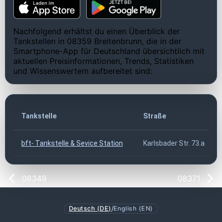
Nachfolgend erhältst du einen Überblick der
Tankstellen in 08359 Breitenbrunn, die in der
Smartphone-App für Deutschland übersichtlich mit
aktuellen Preisinformationen, Trends, Statistiken
und Wissenswertem aufbereitet sind:
Tankstelle
Straße
bft- Tankstelle & Sevice Station
Karlsbader Str. 73.a
08349
08371
Deutsch (DE)
/
English (EN)