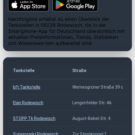
Nachfolgend erhältst du einen Überblick der
Tankstellen in 08228 Rodewisch, die in der
Smartphone-App für Deutschland übersichtlich mit
aktuellen Preisinformationen, Trends, Statistiken
und Wissenswertem aufbereitet sind:
Tankstelle
Straße
bft Tankstelle
Wernesgrüner Straße 39 c
Elan Rodewisch
Lengenfelder Str. 4A
STOPP Tk Rodewisch
August-Bebel-Str. 4
Supermarkt Rodewisch
Zur Sternkoppel 1