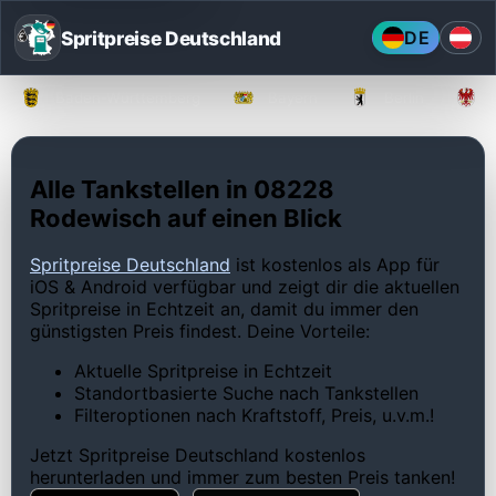
Spritpreise Deutschland
DE
Baden-Württemberg
Bayern
Berlin
Alle Tankstellen in 08228
Rodewisch auf einen Blick
Spritpreise Deutschland
ist kostenlos als App für
iOS & Android verfügbar und zeigt dir die aktuellen
Spritpreise in Echtzeit an, damit du immer den
günstigsten Preis findest. Deine Vorteile:
Aktuelle Spritpreise in Echtzeit
Standortbasierte Suche nach Tankstellen
Filteroptionen nach Kraftstoff, Preis, u.v.m.!
Jetzt Spritpreise Deutschland kostenlos
herunterladen und immer zum besten Preis tanken!