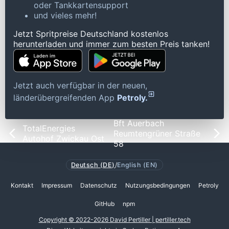
oder Tankkartensupport
und vieles mehr!
Jetzt Spritpreise Deutschland kostenlos
herunterladen und immer zum besten Preis tanken!
Jetzt auch verfügbar in der neuen,
länderübergreifenden App
Petroly.
Bft Auerbach
TotalEnergies
Reumtengrüner Straße
Autohof Zwickau Ost
58
Deutsch (DE)
/
English (EN)
Kontakt
Impressum
Datenschutz
Nutzungsbedingungen
Petroly
GitHub
npm
Copyright © 2022-2026 David Pertiller | pertiller.tech