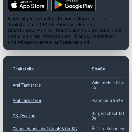
Nachfolgend erhältst du einen Überblick der
Tankstellen in 08056 Zwickau, die in der
Smartphone-App für Deutschland übersichtlich mit
aktuellen Preisinformationen, Trends, Statistiken
und Wissenswertem aufbereitet sind:
Tankstelle
Straße
Wildenfelser Straße
Aral Tankstelle
15
Aral Tankstelle
Planitzer Straße 3-5
Bürgerschachtstraß
CS-Zwickau
3e
Globus Handelshof GmbH & Co. KG
Äußere Schneeberge