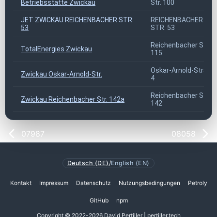
Betriebsstätte Zwickau
Str. 100
JET ZWICKAU REICHENBACHER STR.
REICHENBACHER
53
STR. 53
Reichenbacher Str.
TotalEnergies Zwickau
115
Oskar-Arnold-Straße
Zwickau Oskar-Arnold-Str.
4
Reichenbacher Str. a
Zwickau Reichenbacher Str. 142a
142
07987
08058
Deutsch (DE)
/
English (EN)
Kontakt
Impressum
Datenschutz
Nutzungsbedingungen
Petroly
GitHub
npm
Copyright © 2022-2026 David Pertiller | pertiller.tech