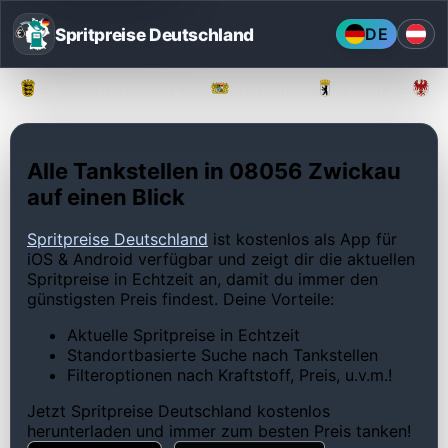
Spritpreise Deutschland
DE
Baden-Württemberg
Bayern
Berlin
Alle Tankstellen in 08056 Zwickau
auf einen Blick
Spritpreise Deutschland
ist kostenlos als App für
iOS & Android verfügbar und zeigt dir die aktuellen
Spritpreise in Echtzeit an, damit du immer den
günstigsten Preis findest. Deine Vorteile:
Aktuelle Spritpreise in Echtzeit
Standortbasierte Suche nach Tankstellen
Filteroptionen nach Kraftstoff, Preis, u.v.m.!
Jetzt Spritpreise Deutschland kostenlos
herunterladen und immer zum besten Preis tanken!