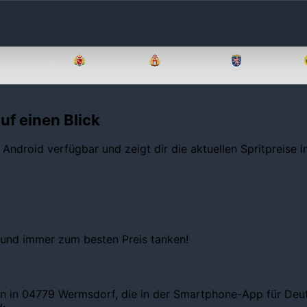
Brandenburg
Bremen
Hamburg
Hessen
uf einen Blick
 Android verfügbar und zeigt dir die aktuellen Spritpreise 
 und immer zum besten Preis tanken!
en in 04779 Wermsdorf, die in der Smartphone-App für Deuts