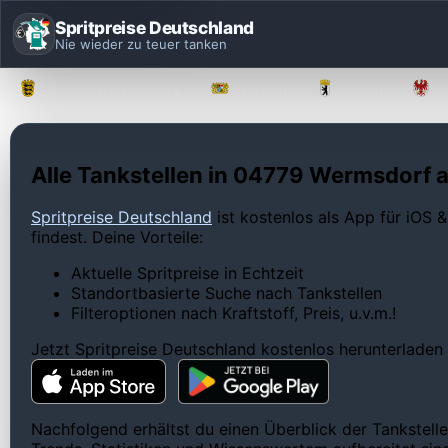
Spritpreise Deutschland
Nie wieder zu teuer tanken
Baden-Württemberg
Bayern
Berlin
Alle Tankstellen in 04779 Wermsdorf a
Spritpreise Deutschland
ist kostenlos als App für iOS &
findest. Deine Vorteile:
Aktuelle Spritpreise in Echtzeit
Standortbasierte Suche nach Tankstellen
Filteroptionen nach Kraftstoff, Preis, u.v.m.!
Jetzt Spritpreise Deutschland kostenlos herunterladen
Nachfolgend erhältst du einen Überblick der Tankstell