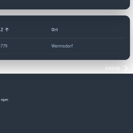
LZ
Ort
4779
Wermsdorf
04808
npm