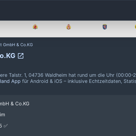
Brandenburg
Bremen
Hamburg
Hessen
ukt GmbH & Co.KG
Co.KG
re Talstr. 1, 04736 Waldheim hat rund um die Uhr (00:00-
hland App
für Android & iOS – inklusive Echtzeitdaten, Stati
GmbH & Co.KG
eim
E5 ✅