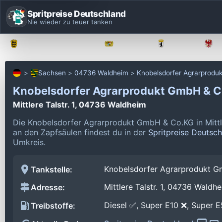
Spritpreise Deutschland
Nie wieder zu teuer tanken
Baden-Württemberg
Bayern
Berlin
Sachsen
04736 Waldheim
Knobelsdorfer Agrarprod
Knobelsdorfer Agrarprodukt GmbH & 
Mittlere Talstr. 1, 04736 Waldheim
Die Knobelsdorfer Agrarprodukt GmbH & Co.KG in Mittle
an den Zapfsäulen findest du in der
Spritpreise Deutsc
Umkreis.
Knobelsdorfer Agrarprodukt 
Tankstelle:
Mittlere Talstr. 1, 04736 Waldh
Adresse:
Diesel ✅, Super E10 ❌, Super 
Treibstoffe: