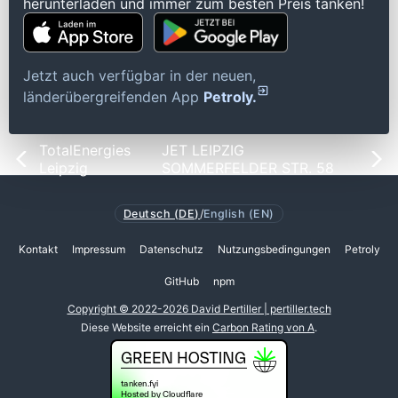
herunterladen und immer zum besten Preis tanken!
Jetzt auch verfügbar in der neuen,
länderübergreifenden App
Petroly.
TotalEnergies
JET LEIPZIG
Leipzig
SOMMERFELDER STR. 58
Deutsch (DE)
/
English (EN)
Kontakt
Impressum
Datenschutz
Nutzungsbedingungen
Petroly
GitHub
npm
Copyright © 2022-2026 David Pertiller | pertiller.tech
Diese Website erreicht ein
Carbon Rating von A
.