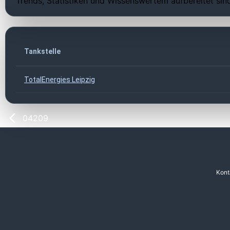
Trends, Statistiken und Wissenswertem aufbereitet sin
Tankstelle
TotalEnergies Leipzig
04209
Kont