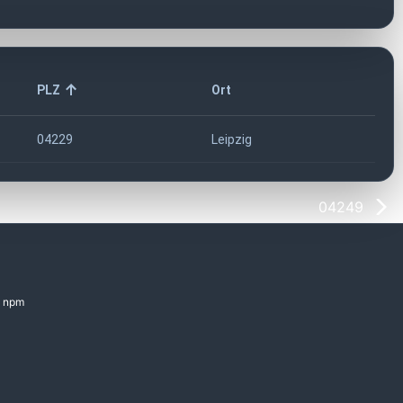
PLZ
Ort
04229
Leipzig
04249
npm