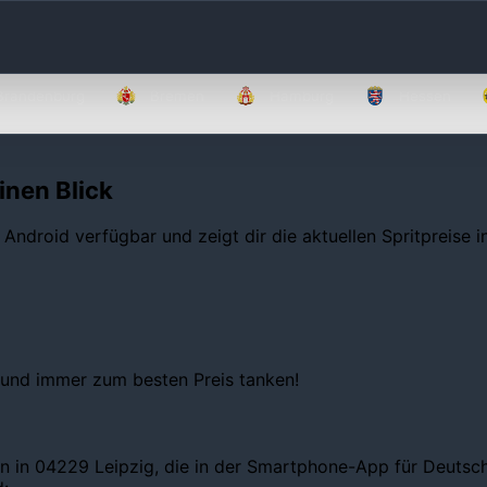
Brandenburg
Bremen
Hamburg
Hessen
inen Blick
 Android verfügbar und zeigt dir die aktuellen Spritpreise 
 und immer zum besten Preis tanken!
n in 04229 Leipzig, die in der Smartphone-App für Deutschl