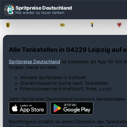
Spritpreise Deutschland
Nie wieder zu teuer tanken
Baden-Württemberg
Bayern
Berlin
Alle Tankstellen in 04229 Leipzig auf e
Spritpreise Deutschland
ist kostenlos als App für iOS &
findest. Deine Vorteile:
Aktuelle Spritpreise in Echtzeit
Standortbasierte Suche nach Tankstellen
Filteroptionen nach Kraftstoff, Preis, u.v.m.!
Jetzt Spritpreise Deutschland kostenlos herunterladen
Nachfolgend erhältst du einen Überblick der Tankstelle