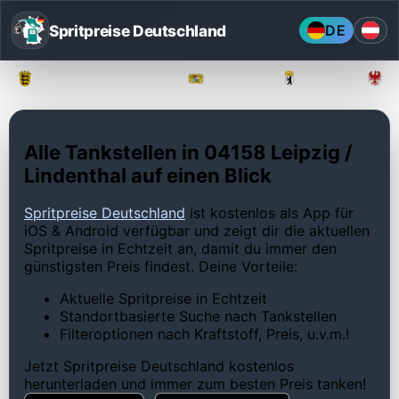
Spritpreise Deutschland
DE
Baden-Württemberg
Bayern
Berlin
Alle Tankstellen in 04158 Leipzig /
Lindenthal auf einen Blick
Spritpreise Deutschland
ist kostenlos als App für
iOS & Android verfügbar und zeigt dir die aktuellen
Spritpreise in Echtzeit an, damit du immer den
günstigsten Preis findest. Deine Vorteile:
Aktuelle Spritpreise in Echtzeit
Standortbasierte Suche nach Tankstellen
Filteroptionen nach Kraftstoff, Preis, u.v.m.!
Jetzt Spritpreise Deutschland kostenlos
herunterladen und immer zum besten Preis tanken!