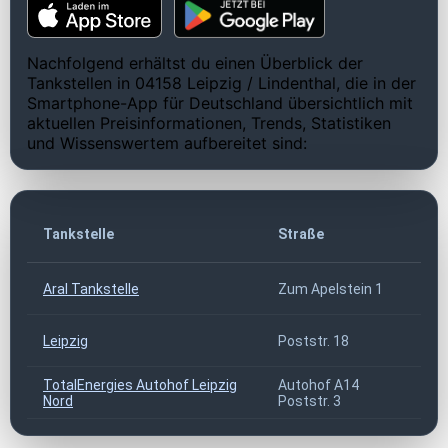
Nachfolgend erhältst du einen Überblick der
Tankstellen in 04158 Leipzig / Lindenthal, die in der
Smartphone-App für Deutschland übersichtlich mit
aktuellen Preisinformationen, Trends, Statistiken
und Wissenswertem aufbereitet sind:
Tankstelle
Straße
Aral Tankstelle
Zum Apelstein 1
0
Leipzig
Poststr. 18
0
TotalEnergies Autohof Leipzig
Autohof A14
0
Nord
Poststr. 3